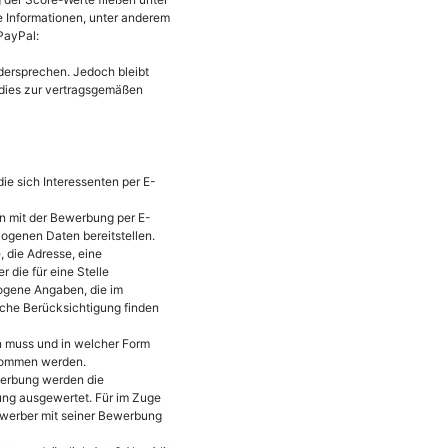
e Informationen, unter anderem
PayPal:
idersprechen. Jedoch bleibt
 dies zur vertragsgemäßen
die sich Interessenten per E-
n mit der Bewerbung per E-
zogenen Daten bereitstellen.
 die Adresse, eine
 die für eine Stelle
zogene Angaben, die im
iche Berücksichtigung finden
en muss und in welcher Form
tnommen werden.
erbung werden die
ng ausgewertet. Für im Zuge
werber mit seiner Bewerbung