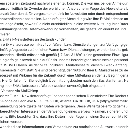
nem späteren Zeitpunkt nachvollziehen zu können. Die von uns bei der Anmeld
ausschließlich für Zwecke der werblichen Ansprache im Wege des Newsletters b
erzeit über den dafür vorgesehenen Link im Newsletter oder durch entsprechen
ntwortlichen abbestellen. Nach erfolgter Abmeldung wird Ihre E-Mailadresse u
teiler gelöscht, soweit Sie nicht ausdrücklich in eine weitere Nutzung Ihrer Date
erhinausgehende Datenverwendung vorbehalten, die gesetzlich erlaubt ist und übe
rmieren.
es E-Mail-Newsletters an Bestandskunden
hre E-Mailadresse beim Kauf von Waren bzw. Dienstleistungen zur Verfügung gest
elmäßig Angebote zu ähnlichen Waren bzw. Dienstleistungen, wie den bereits ge
usenden. Hierfür müssen wir gemäß § 7 Abs. 3 UWG keine gesonderte Einwilligun
ung erfolgt insoweit allein auf Basis unseres berechtigten Interesses an person
lit. f DSGVO. Haben Sie der Nutzung Ihrer E-Mailadresse zu diesem Zweck anfängl
sererseits nicht statt. Sie sind berechtigt, der Nutzung Ihrer E-Mailadresse zu
erzeit mit Wirkung für die Zukunft durch eine Mitteilung an den zu Beginn gen
 Hierfür fallen für Sie lediglich Übermittlungskosten nach den Basistarifen an. 
ng Ihrer E-Mailadresse zu Werbezwecken unverzüglich eingestellt.
r-Versand via MailChimp
serer E-Mail-Newsletter erfolgt über den technischen Dienstleister The Rocket
 Ponce de Leon Ave NE, Suite 5000, Atlanta, GA 30308, USA (http://www.mailch
anmeldung bereitgestellten Daten weitergeben. Diese Weitergabe erfolgt gemäß Ar
 berechtigten Interesse an der Verwendung eines werbewirksamen, sicheren und
ems. Bitte beachten Sie, dass Ihre Daten in der Regel an einen Server von Mail
ichert werden.
endet diese Informationen zum Versand und zur statistischen Auswertung der N