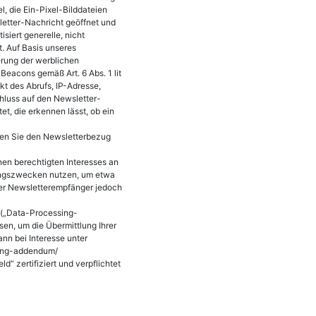
, die Ein-Pixel-Bilddateien
sletter-Nachricht geöffnet und
iert generelle, nicht
. Auf Basis unseres
erung der werblichen
eacons gemäß Art. 6 Abs. 1 lit
t des Abrufs, IP-Adresse,
hluss auf den Newsletter-
et, die erkennen lässt, ob ein
en Sie den Newsletterbezug
nen berechtigten Interesses an
hungszwecken nutzen, um etwa
er Newsletterempfänger jedoch
 („Data-Processing-
en, um die Übermittlung Ihrer
n bei Interesse unter
sing-addendum/
 zertifiziert und verpflichtet