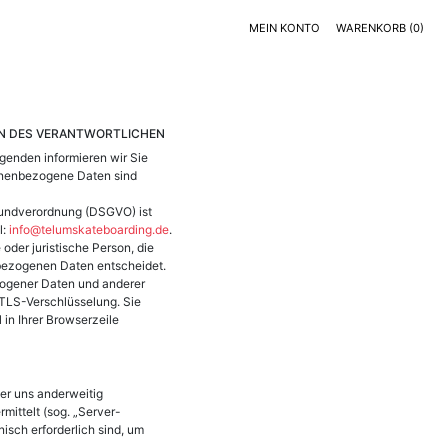
MEIN KONTO
WARENKORB
(0)
EN DES VERANTWORTLICHEN
lgenden informieren wir Sie
onenbezogene Daten sind
Grundverordnung (DSGVO) ist
l:
info@telumskateboarding.de
.
oder juristische Person, die
nbezogenen Daten entscheidet.
zogener Daten und anderer
 TLS-Verschlüsselung. Sie
in Ihrer Browserzeile
der uns anderweitig
mittelt (sog. „Server-
nisch erforderlich sind, um