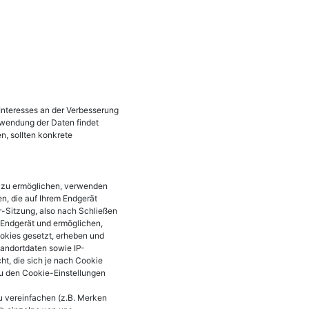
 Interesses an der Verbesserung
erwendung der Daten findet
en, sollten konkrete
n zu ermöglichen, verwenden
n, die auf Ihrem Endgerät
-Sitzung, also nach Schließen
 Endgerät und ermöglichen,
okies gesetzt, erheben und
tandortdaten sowie IP-
t, die sich je nach Cookie
u den Cookie-Einstellungen
u vereinfachen (z.B. Merken