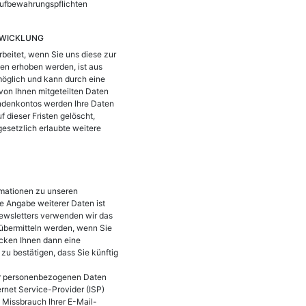
 Aufbewahrungspflichten
BWICKLUNG
beitet, wenn Sie uns diese zur
ten erhoben werden, ist aus
 möglich und kann durch eine
von Ihnen mitgeteilten Daten
undenkontos werden Ihre Daten
 dieser Fristen gelöscht,
gesetzlich erlaubte weitere
rmationen zu unseren
ie Angabe weiterer Daten ist
Newsletters verwenden wir das
 übermitteln werden, wenn Sie
icken Ihnen dann eine
zu bestätigen, dass Sie künftig
hrer personenbezogenen Daten
ernet Service-Provider (ISP)
 Missbrauch Ihrer E-Mail-