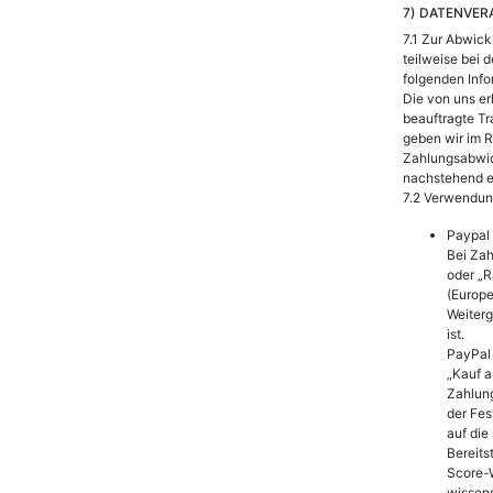
7) DATENVER
7.1 Zur Abwick
teilweise bei 
folgenden Inf
Die von uns e
beauftragte Tr
geben wir im R
Zahlungsabwick
nachstehend ex
7.2 Verwendun
Paypal
Bei Zah
oder „R
(Europe
Weiterg
ist.
PayPal 
„Kauf a
Zahlung
der Fes
auf die
Bereits
Score-W
wissens