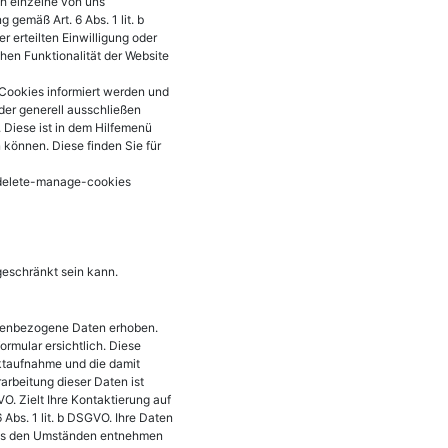
ch einzelne von uns
gemäß Art. 6 Abs. 1 lit. b
 erteilten Einwilligung oder
hen Funktionalität der Website
 Cookies informiert werden und
er generell ausschließen
. Diese ist in dem Hilfemenü
 können. Diese finden Sie für
r-delete-manage-cookies
geschränkt sein kann.
onenbezogene Daten erhoben.
rmular ersichtlich. Diese
ktaufnahme und die damit
rbeitung dieser Daten ist
O. Zielt Ihre Kontaktierung auf
 Abs. 1 lit. b DSGVO. Ihre Daten
 aus den Umständen entnehmen