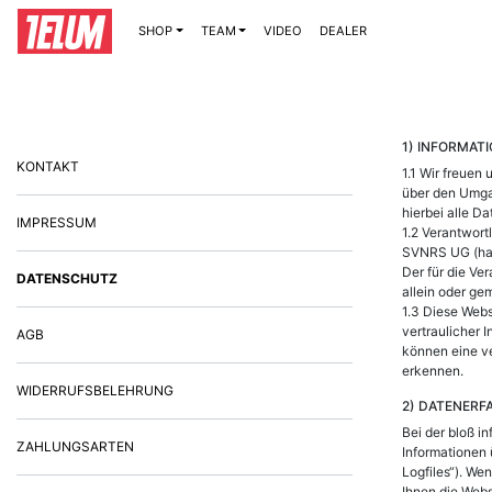
SHOP
TEAM
VIDEO
DEALER
1) INFORMAT
KONTAKT
1.1 Wir freuen
über den Umga
hierbei alle D
IMPRESSUM
1.2 Verantwort
SVNRS UG (haf
Der für die Ve
DATENSCHUTZ
allein oder g
1.3 Diese Web
vertraulicher 
AGB
können eine ve
erkennen.
WIDERRUFSBELEHRUNG
2) DATENERF
Bei der bloß i
ZAHLUNGSARTEN
Informationen 
Logfiles“). We
Ihnen die Web