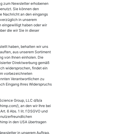
ung zum Newsletter erhobenen
enutzt. Sie können den
de Nachricht an den eingangs
nverzüglich in unserem
n eingewilligt haben oder wir
r die wir Sie in dieser
ellt haben, behalten wir uns
kauften, aus unserem Sortiment
g von Ihnen einholen. Die
alisierter Direktwerbung gemäß
ich widersprochen, findet ein
 dem vorbezeichneten
annten Verantwortlichen zu
Nach Eingang Ihres Widerspruchs
 Science Group, LLC d/b/a
imp.com/), an den wir Ihre bei
t. 6 Abs. 1 lit. f DSGVO und
 nutzerfreundlichen
Chimp in den USA übertragen
ewsletter in unserem Auftrag.