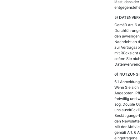
lässt, dass de
entgegenstehe
5) DATENVER
Gemäß Art. 6 A
Durchführung e
den jeweiligen
Nachricht an d
zur Vertragsa
mit Rücksicht 
sofern Sie nic
Datenverwendu
6) NUTZUNG 
6.1 Anmeldung
Wenn Sie sich
Angeboten. Pfl
freiwillig und
sog. Double Op
uns ausdrückli
Bestätigungs-E
den Newsletter
Mit der Aktivi
gemäß Art. 6 A
eingetragene 