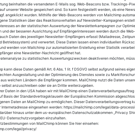
tung beinhalten die versendeten E-Mails sog. Web-Beacons bzw. Trackings-Pixel
e auf unserer Website gespeichert sind. So kann festgestellt werden, ob eine New
gf. angeklickt wurden. Mithilfe der Web-Beacons werden von Mailchimp automatis
ne Statistiken über das Reaktionsverhalten auf Newsletter-Kampagnen erstellt
nteresses an der statistischen Auswertung der Newsletterkampagnen zur Optimi
 und der besseren Ausrichtung auf Empfängerinteressen werden durch die Web-B
uch Daten des jeweiligen Newsletter-Empfängers erfasst (Mailadresse, Zeitpunk
 Betriebssystem) und verwertet. Diese Daten lassen einen individuellen Rücksc
nd werden von Mailchimp zur automatisierten Erstellung einer Statistik verarbeit
fänger eine Newsletter-Nachricht geöffnet hat.
Datenanalyse zu statistischen Auswertungszwecken deaktiveren möchten, müss
 kann diese Daten gemäß Art. 6 Abs. 1 lit. f DSGVO selbst aufgrund seines eige
rechten Ausgestaltung und der Optimierung des Dienstes sowie zu Marktforsc
 aus welchen Ländern die Empfänger kommen. MailChimp nutzt die Daten unser
e selbst anzuschreiben oder sie an Dritte weiterzugeben.
rer Daten in den USA haben wir mit MailChimp einen Datenverarbeitungsauftrag
f Basis der Standardvertragsklauseln der Europäischen Kommission abgeschloss
enen Daten an MailChimp zu ermöglichen. Dieser Datenverarbeitungsvertrag kan
 Internetadresse eingesehen werden: https://mailchimp.com/legal/data-proces
darüber hinaus unter dem us-europäischen Datenschutzabkommen „Privacy Shield“
ie EU-Datenschutzvorgaben einzuhalten.
tzbestimmungen von MailChimp können Sie hier einsehen:
imp.com/legal/privacy/