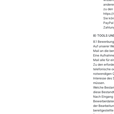
anderem
zu den 
https:
Sie kön
PayPal 
Zahlung
8) TOOLS UN
8.1 Bewerbung
Auf unserer We
Mail an die be
Eine Aufnahme
Mail alle für 
Zu den erforde
telefonische o
notwendigen Qu
Interesse des 
müssen.
Welche Bestand
diese Bestandt
Nach Eingang 
Bewerberdaten
der Bearbeitu
bereitgestell