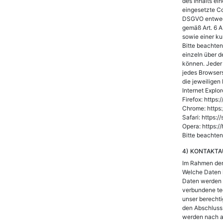
des Inhalts ei
eingesetzte Co
DSGVO entweder
gemäß Art. 6 A
sowie einer k
Bitte beachten
einzeln über 
können. Jeder 
jedes Browsers
die jeweiligen
Internet Explo
Firefox: https
Chrome: https
Safari: https:
Opera: https:
Bitte beachten
4) KONTAKT
Im Rahmen der
Welche Daten i
Daten werden 
verbundene tec
unser berechti
den Abschluss 
werden nach ab