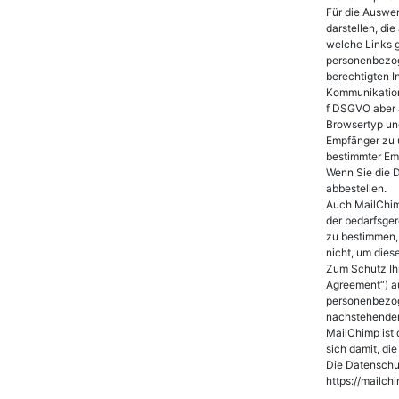
Für die Auswer
darstellen, di
welche Links g
personenbezoge
berechtigten I
Kommunikation
f DSGVO aber a
Browsertyp und
Empfänger zu u
bestimmter Emp
Wenn Sie die 
abbestellen.
Auch MailChimp
der bedarfsge
zu bestimmen,
nicht, um dies
Zum Schutz Ih
Agreement“) au
personenbezog
nachstehender
MailChimp ist 
sich damit, d
Die Datenschu
https://mailch