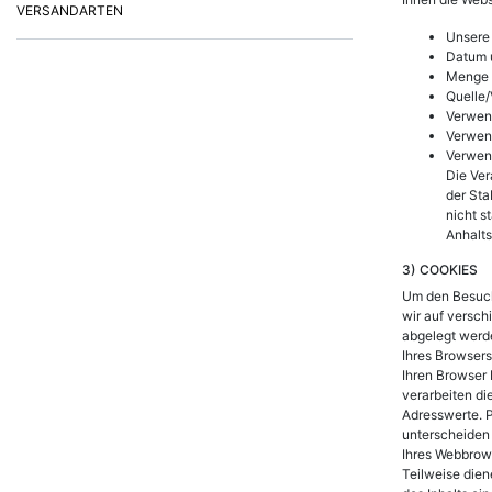
VERSANDARTEN
Unsere
Datum u
Menge 
Quelle/
Verwen
Verwen
Verwend
Die Ver
der Sta
nicht s
Anhalts
3) COOKIES
Um den Besuch
wir auf versch
abgelegt werd
Ihres Browsers
Ihren Browser
verarbeiten di
Adresswerte. P
unterscheiden
Ihres Webbrow
Teilweise dien