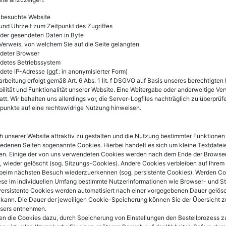
 besuchte Website
nd Uhrzeit zum Zeitpunkt des Zugriffes
der gesendeten Daten in Byte
Verweis, von welchem Sie auf die Seite gelangten
deter Browser
detes Betriebssystem
ete IP-Adresse (ggf.: in anonymisierter Form)
arbeitung erfolgt gemäß Art. 6 Abs. 1 lit. f DSGVO auf Basis unseres berechtigten
bilität und Funktionalität unserer Website. Eine Weitergabe oder anderweitige V
tatt. Wir behalten uns allerdings vor, die Server-Logfiles nachträglich zu überprüf
punkte auf eine rechtswidrige Nutzung hinweisen.
 unserer Website attraktiv zu gestalten und die Nutzung bestimmter Funktione
iedenen Seiten sogenannte Cookies. Hierbei handelt es sich um kleine Textdateie
en. Einige der von uns verwendeten Cookies werden nach dem Ende der Browser
, wieder gelöscht (sog. Sitzungs-Cookies). Andere Cookies verbleiben auf Ihrem
 beim nächsten Besuch wiederzuerkennen (sog. persistente Cookies). Werden Co
ese im individuellen Umfang bestimmte Nutzerinformationen wie Browser- und S
ersistente Cookies werden automatisiert nach einer vorgegebenen Dauer gelösch
 kann. Die Dauer der jeweiligen Cookie-Speicherung können Sie der Übersicht z
sers entnehmen.
en die Cookies dazu, durch Speicherung von Einstellungen den Bestellprozess z