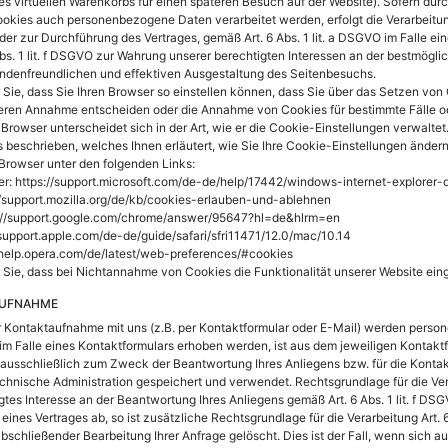
nes virtuellen Warenkorbs für einen späteren Besuch auf der Website). Sofern dur
okies auch personenbezogene Daten verarbeitet werden, erfolgt die Verarbeitung 
 zur Durchführung des Vertrages, gemäß Art. 6 Abs. 1 lit. a DSGVO im Falle einer
bs. 1 lit. f DSGVO zur Wahrung unserer berechtigten Interessen an der bestmöglic
undenfreundlichen und effektiven Ausgestaltung des Seitenbesuchs.
 Sie, dass Sie Ihren Browser so einstellen können, dass Sie über das Setzen von
deren Annahme entscheiden oder die Annahme von Cookies für bestimmte Fälle od
Browser unterscheidet sich in der Art, wie er die Cookie-Einstellungen verwaltet
 beschrieben, welches Ihnen erläutert, wie Sie Ihre Cookie-Einstellungen ändern
 Browser unter den folgenden Links:
rer: https://support.microsoft.com/de-de/help/17442/windows-internet-explore
://support.mozilla.org/de/kb/cookies-erlauben-und-ablehnen
://support.google.com/chrome/answer/95647?hl=de&hlrm=en
//support.apple.com/de-de/guide/safari/sfri11471/12.0/mac/10.14
//help.opera.com/de/latest/web-preferences/#cookies
 Sie, dass bei Nichtannahme von Cookies die Funktionalität unserer Website ein
AUFNAHME
 Kontaktaufnahme mit uns (z.B. per Kontaktformular oder E-Mail) werden pers
m Falle eines Kontaktformulars erhoben werden, ist aus dem jeweiligen Kontaktfo
ausschließlich zum Zweck der Beantwortung Ihres Anliegens bzw. für die Konta
hnische Administration gespeichert und verwendet. Rechtsgrundlage für die Vera
gtes Interesse an der Beantwortung Ihres Anliegens gemäß Art. 6 Abs. 1 lit. f DSGV
eines Vertrages ab, so ist zusätzliche Rechtsgrundlage für die Verarbeitung Art. 6
schließender Bearbeitung Ihrer Anfrage gelöscht. Dies ist der Fall, wenn sich