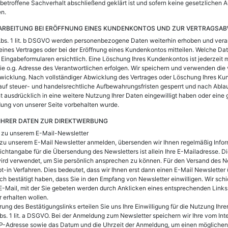
r betroffene Sachverhalt abschließend geklärt ist und sofern keine gesetzlichen
n.
ARBEITUNG BEI ERÖFFNUNG EINES KUNDENKONTOS UND ZUR VERTRAGSA
bs. 1 lit. b DSGVO werden personenbezogene Daten weiterhin erhoben und verar
ines Vertrages oder bei der Eröffnung eines Kundenkontos mitteilen. Welche Da
 Eingabeformularen ersichtlich. Eine Löschung Ihres Kundenkontos ist jederzeit
ie o.g. Adresse des Verantwortlichen erfolgen. Wir speichern und verwenden die 
bwicklung. Nach vollständiger Abwicklung des Vertrages oder Löschung Ihres K
auf steuer- und handelsrechtliche Aufbewahrungsfristen gesperrt und nach Ablauf
ht ausdrücklich in eine weitere Nutzung Ihrer Daten eingewilligt haben oder eine 
ng von unserer Seite vorbehalten wurde.
IHRER DATEN ZUR DIREKTWERBUNG
 zu unserem E-Mail-Newsletter
 zu unserem E-Mail Newsletter anmelden, übersenden wir Ihnen regelmäßig Info
ichtangabe für die Übersendung des Newsletters ist allein Ihre E-Mailadresse. D
 wird verwendet, um Sie persönlich ansprechen zu können. Für den Versand des 
t-in Verfahren. Dies bedeutet, dass wir Ihnen erst dann einen E-Mail Newsletter
ch bestätigt haben, dass Sie in den Empfang von Newsletter einwilligen. Wir sch
-Mail, mit der Sie gebeten werden durch Anklicken eines entsprechenden Links 
 erhalten wollen.
erung des Bestätigungslinks erteilen Sie uns Ihre Einwilligung für die Nutzung I
bs. 1 lit. a DSGVO. Bei der Anmeldung zum Newsletter speichern wir Ihre vom Int
IP-Adresse sowie das Datum und die Uhrzeit der Anmeldung, um einen möglichen