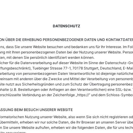
DATENSCHUTZ
ION ÜBER DIE ERHEBUNG PERSONENBEZOGENER DATEN UND KONTAKTDAT
 uns, dass Sie unsere Website besuchen und bedanken uns für Ihr Interesse. Im Fo
ng mit Ihren personenbezogenen Daten bei der Nutzung unserer Website. Pers
aten, mit denen Sie persönlich identifiziert werden können.
licher für die Datenverarbeitung auf dieser Website im Sinne der Datenschutz-
tungsbeschränkt), Tuebinger Strasse 77-1, 70178 Stuttgart, Deutschland, E-Mai
rarbeitung von personenbezogenen Daten Verantwortliche ist diejenige natürliche 
emeinsam mit anderen über die Zwecke und Mittel der Verarbeitung von persone
site nutzt aus Sicherheitsgründen und zum Schutz der Übertragung personenbe
Inhalte (z.B. Bestellungen oder Anfragen an den Verantwortlichen) eine SSL-bzw.
rschlüsselte Verbindung an der Zeichenfolge „https://“ und dem Schloss-Symbol 
ASSUNG BEIM BESUCH UNSERER WEBSITE
nformatorischen Nutzung unserer Website, also wenn Sie sich nicht registrieren o
übermitteln, erheben wir nur solche Daten, die Ihr Browser an unseren Server über
nn Sie unsere Website aufrufen, erheben wir die folgenden Daten, die für uns tech
site anzuzeigen: