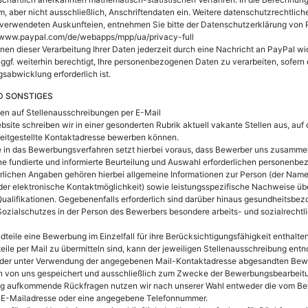
, aber nicht ausschließlich, Anschriftendaten ein. Weitere datenschutzrechtlich
verwendeten Auskunfteien, entnehmen Sie bitte der Datenschutzerklärung von 
//www.paypal.com/de/webapps/mpp/ua/privacy-full
nen dieser Verarbeitung Ihrer Daten jederzeit durch eine Nachricht an PayPal w
ggf. weiterhin berechtigt, Ihre personenbezogenen Daten zu verarbeiten, sofern
sabwicklung erforderlich ist.
D SONSTIGES
en auf Stellenausschreibungen per E-Mail
bsite schreiben wir in einer gesonderten Rubrik aktuell vakante Stellen aus, auf 
reitgestellte Kontaktadresse bewerben können.
 in das Bewerbungsverfahren setzt hierbei voraus, dass Bewerber uns zusamme
eine fundierte und informierte Beurteilung und Auswahl erforderlichen personenbe
rlichen Angaben gehören hierbei allgemeine Informationen zur Person (der Name,
der elektronische Kontaktmöglichkeit) sowie leistungsspezifische Nachweise über
alifikationen. Gegebenenfalls erforderlich sind darüber hinaus gesundheitsbe
Sozialschutzes in der Person des Bewerbers besondere arbeits- und sozialrechtl
teile eine Bewerbung im Einzelfall für ihre Berücksichtigungsfähigkeit enthalt
eile per Mail zu übermitteln sind, kann der jeweiligen Stellenausschreibung en
der unter Verwendung der angegebenen Mail-Kontaktadresse abgesandten Bew
 von uns gespeichert und ausschließlich zum Zwecke der Bewerbungsbearbeitu
ng aufkommende Rückfragen nutzen wir nach unserer Wahl entweder die vom Be
te E-Mailadresse oder eine angegebene Telefonnummer.