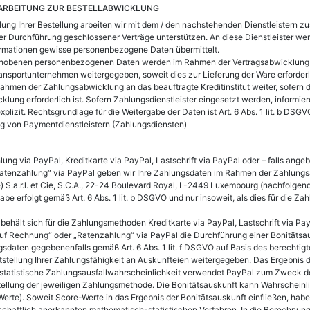
ARBEITUNG ZUR BESTELLABWICKLUNG
lung Ihrer Bestellung arbeiten wir mit dem / den nachstehenden Dienstleistern 
der Durchführung geschlossener Verträge unterstützen. An diese Dienstleister 
ormationen gewisse personenbezogene Daten übermittelt.
rhobenen personenbezogenen Daten werden im Rahmen der Vertragsabwicklung a
ansportunternehmen weitergegeben, soweit dies zur Lieferung der Ware erforderli
ahmen der Zahlungsabwicklung an das beauftragte Kreditinstitut weiter, sofern di
lung erforderlich ist. Sofern Zahlungsdienstleister eingesetzt werden, informier
plizit. Rechtsgrundlage für die Weitergabe der Daten ist Art. 6 Abs. 1 lit. b DSGV
g von Paymentdienstleistern (Zahlungsdiensten)
lung via PayPal, Kreditkarte via PayPal, Lastschrift via PayPal oder – falls ang
atenzahlung“ via PayPal geben wir Ihre Zahlungsdaten im Rahmen der Zahlung
) S.a.r.l. et Cie, S.C.A., 22-24 Boulevard Royal, L-2449 Luxembourg (nachfolgend
abe erfolgt gemäß Art. 6 Abs. 1 lit. b DSGVO und nur insoweit, als dies für die Z
behält sich für die Zahlungsmethoden Kreditkarte via PayPal, Lastschrift via Pay
uf Rechnung“ oder „Ratenzahlung“ via PayPal die Durchführung einer Bonitätsaus
sdaten gegebenenfalls gemäß Art. 6 Abs. 1 lit. f DSGVO auf Basis des berechtig
tstellung Ihrer Zahlungsfähigkeit an Auskunfteien weitergegeben. Das Ergebnis 
 statistische Zahlungsausfallwahrscheinlichkeit verwendet PayPal zum Zweck d
tellung der jeweiligen Zahlungsmethode. Die Bonitätsauskunft kann Wahrscheinli
erte). Soweit Score-Werte in das Ergebnis der Bonitätsauskunft einfließen, habe
chaftlich anerkannten mathematisch-statistischen Verfahren. In die Berechnung