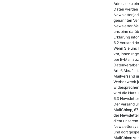
Adresse zu ei
Daten werden 
Newsletter jed
genannten Vera
Newsletter-Ver
uns eine darüb
Erklärung info
6.2 Versand d
Wenn Sie uns I
vor, Ihnen reg
per E-Mail zuz
Datenverarbeit
Art. 6 Abs. 1 
Mailversand un
Werbezweck jed
widersprechen.
wird die Nutzu
6.3 Newslette
Der Versand un
MailChimp, 675
der Newsletter
dient unserem
Newslettersyst
und dort gespe
MailChimp verw