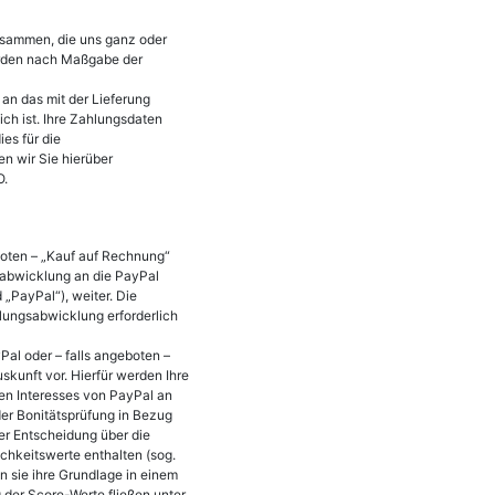
zusammen, die uns ganz oder
werden nach Maßgabe der
n das mit der Lieferung
ch ist. Ihre Zahlungsdaten
es für die
en wir Sie hierüber
O.
eboten – „Kauf auf Rechnung“
sabwicklung an die PayPal
 „PayPal“), weiter. Die
ahlungsabwicklung erforderlich
Pal oder – falls angeboten –
kunft vor. Hierfür werden Ihre
ten Interesses von PayPal an
der Bonitätsprüfung in Bezug
er Entscheidung über die
chkeitswerte enthalten (sog.
n sie ihre Grundlage in einem
 der Score-Werte fließen unter