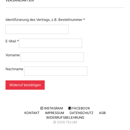
VERSANDARTEN
Identifizierung des Vertrags, z.B. Bestellnummer
*
E-Mail
*
E-Mail
Vorname
(wiederholen)
*
Nachname
Widerruf bestätigen
INSTAGRAM
FACEBOOK
KONTAKT
IMPRESSUM
DATENSCHUTZ
AGB
WIDERRUFSBELEHRUNG
@ 2026 TELUM