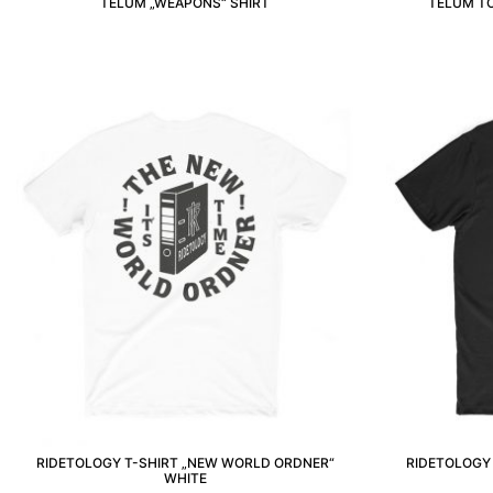
TELUM „WEAPONS“ SHIRT
TELUM TO
RIDETOLOGY T-SHIRT „NEW WORLD ORDNER“
RIDETOLOGY
WHITE