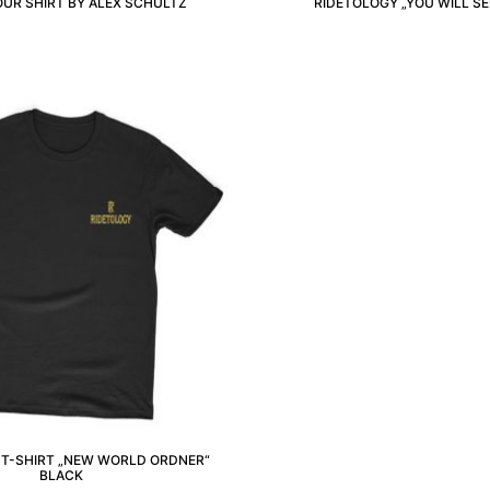
UR SHIRT BY ALEX SCHULTZ
RIDETOLOGY „YOU WILL SE
 T-SHIRT „NEW WORLD ORDNER“
BLACK